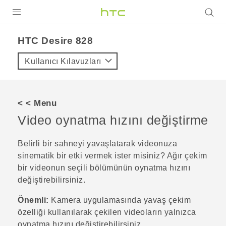
ÜRÜNLER
HTC Desire 828‎
VIVE
Kullanıcı Kılavuzları
G REIGNS
AKILLI TELEFONLAR
< < Menu
VIVERSE
Video oynatma hızını değiştirme
DESTEK
Belirli bir sahneyi yavaşlatarak videonuza
sinematik bir etki vermek ister misiniz? Ağır çekim
bir videonun seçili bölümünün oynatma hızını
değiştirebilirsiniz.
Önemli:
Kamera
uygulamasında yavaş çekim
özelliği kullanılarak çekilen videoların yalnızca
oynatma hızını değiştirebilirsiniz.