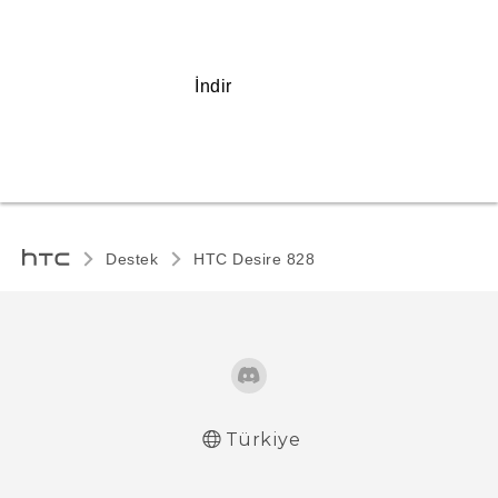
İndir
Destek
HTC Desire 828‎
Türkiye
Türk - Pratik Baslama Kilavuzu