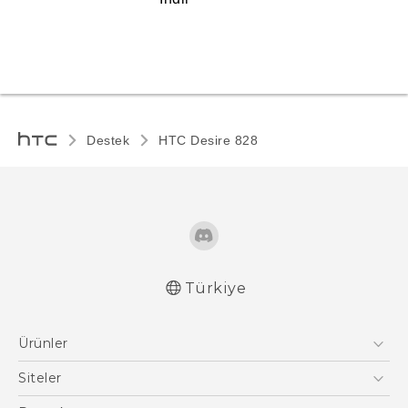
Destek
HTC Desire 828‎
Türkiye
Türk - Pratik Baslama Kilavuzu
Ürünler
Türk - Kullanici Kilavuzu
Türk - Güvenlik vedüzenleme kılavuzu
Akıllı Telefonlar
Siteler
5G