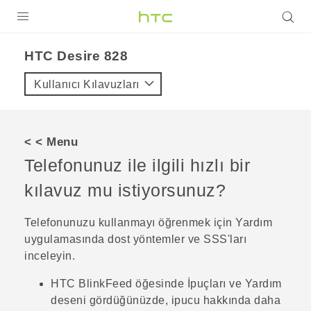
ÜRÜNLER
HTC Desire 828‎
VIVE
Kullanıcı Kılavuzları
G REIGNS
AKILLI TELEFONLAR
< < Menu
VIVERSE
Telefonunuz ile ilgili hızlı bir
kılavuz mu istiyorsunuz?
DESTEK
Telefonunuzu kullanmayı öğrenmek için
Yardım
uygulamasında dost yöntemler ve SSS'ları
inceleyin.
HTC BlinkFeed
öğesinde
İpuçları ve Yardım
deseni gördüğünüzde, ipucu hakkında daha