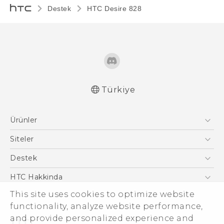
Destek
HTC Desire 828‎
Türkiye
Türk - Pratik Baslama Kilavuzu
Ürünler
Türk - Kullanici Kilavuzu
Türk - Güvenlik vedüzenleme kılavuzu
Akıllı Telefonlar
Siteler
5G
HTC Dev
Destek
VIVE
HTC Research
Destek Merkezi
HTC Hakkinda
ESG
This site uses cookies to optimize website
functionality, analyze website performance,
Yatırımcı (İNGİLİZCE)
and provide personalized experience and