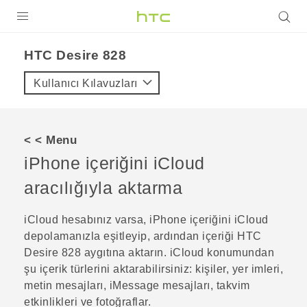
ÜRÜNLER
HTC Desire 828‎
VIVE
Kullanıcı Kılavuzları
G REIGNS
AKILLI TELEFONLAR
< < Menu
VIVERSE
iPhone
içeriğini
iCloud
aracılığıyla aktarma
DESTEK
iCloud
hesabınız varsa,
iPhone
içeriğini
iCloud
depolamanızla eşitleyip, ardından içeriği
HTC
Desire 828
aygıtına aktarın.
iCloud
konumundan
şu içerik türlerini aktarabilirsiniz: kişiler, yer imleri,
metin mesajları,
iMessage
mesajları, takvim
etkinlikleri ve fotoğraflar.