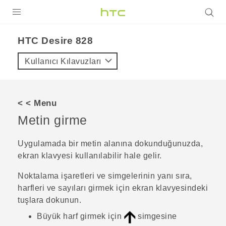
ÜRÜNLER
HTC Desire 828‎
VIVE
Kullanıcı Kılavuzları
G REIGNS
AKILLI TELEFONLAR
< < Menu
VIVERSE
Metin girme
DESTEK
Uygulamada bir metin alanına dokunduğunuzda,
ekran klavyesi kullanılabilir hale gelir.
Noktalama işaretleri ve simgelerinin yanı sıra,
harfleri ve sayıları girmek için ekran klavyesindeki
tuşlara dokunun.
Büyük harf girmek için
simgesine