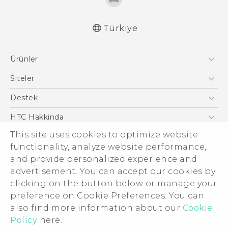
Türkiye
Türk - Pratik Baslama Kilavuzu
Ürünler
Türk - Kullanici Kilavuzu
Türk - Güvenlik vedüzenleme kılavuzu
Akıllı Telefonlar
Siteler
5G
HTC Dev
Destek
VIVE
HTC Research
Destek Merkezi
HTC Hakkinda
ESG
This site uses cookies to optimize website
functionality, analyze website performance,
Yatırımcı (İNGİLİZCE)
and provide personalized experience and
Gizlilik Politikası
advertisement. You can accept our cookies by
Ürün Güvenliği
clicking on the button below or manage your
© 2011-2026 HTC Corporation
preference on Cookie Preferences. You can
Cookie Preferences
Hukuk Terimleri
also find more information about our
Cookie
İnsan kaynakları
Policy
here.