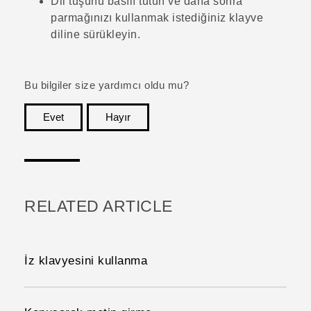
Dil tuşunu basılı tutun ve daha sonra
parmağınızı kullanmak istediğiniz klayve
diline sürükleyin.
Bu bilgiler size yardımcı oldu mu?
Evet
Hayır
teşekkür ederim!
RELATED ARTICLE
İz klavyesini kullanma