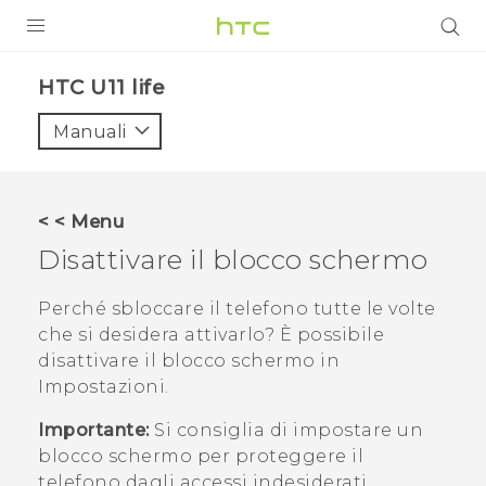
PRODOTTI
HTC U11 life‎
VIVE
Manuali
G REIGNS
SMARTPHONE
< < Menu
ACCESSORI
Disattivare il blocco schermo
VIVERSE
Perché sbloccare il telefono tutte le volte
che si desidera attivarlo? È possibile
ASSISTENZA
disattivare il blocco schermo in
Accessori e dispositivi HTC
Impostazioni.
Accesso
Importante:
Si consiglia di impostare un
blocco schermo per proteggere il
telefono dagli accessi indesiderati.