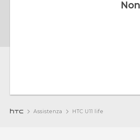
schermo
Non 
dello schermo
Impostare la
disattivazione dello
schermo
Regolare la dimensione di
visualizzazione
Suoni touch e vibrazione
Cambiare la lingua di
visualizzazione
Assistenza
HTC U11 life‎