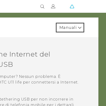
Manuali
ne Internet del
 USB
computer? Nessun problema. È
HTC U11 life
per connettersi a Internet.
l tethering USB per non incorrere in
re di telefonia mobile per i dettagli.