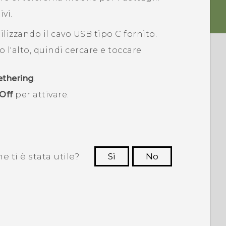
vi.
ilizzando il cavo
USB tipo C
fornito.
so l'alto, quindi cercare e toccare
ethering
.
Off
per attivare.
 ti è stata utile?
Sì
No
Grazie!