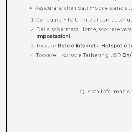
Assicurarsi che i dati mobile siano atti
Collegare
HTC U11 life
al computer ut
Dalla schermata
Home
, scorrere ver
Impostazioni
.
Toccare
Rete e Internet
>
Hotspot e t
Toccare il cursore Tethering USB
On/
Questa informazione