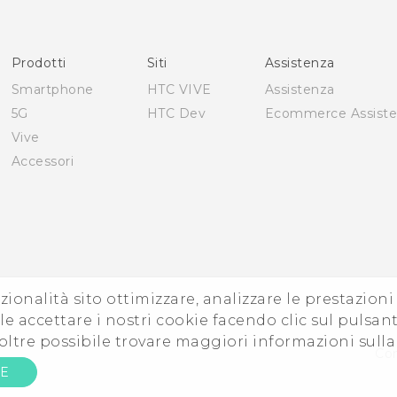
Italiano - Guida sulla sicurezza e sulla normativa
English - Quick start guide
English - User manual
Prodotti
Siti
Assistenza
English - Safety and regulatory guide
Smartphone
HTC VIVE
Assistenza
5G
HTC Dev
Ecommerce Assist
Vive
Accessori
zionalità sito ottimizzare, analizzare le prestazion
e accettare i nostri cookie facendo clic sul pulsant
oltre possibile trovare maggiori informazioni sull
Con
RE