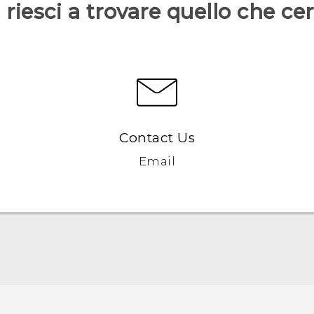
riesci a trovare quello che ce
Contact Us
Email
Italiano - Guida alle funzioni principali
Italiano - Manuale utente