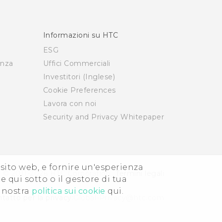
Informazioni su HTC
ESG
enza
Uffici Commerciali
Investitori (Inglese)
Cookie Preferences
Lavora con noi
Security and Privacy Whitepaper
i sito web, e fornire un'esperienza
© 2011-2026 HTC Corporation
Termini legali
e qui sotto o il gestore di tua
a nostra
politica sui cookie
qui.
tatto per la privacy:
Global-Privacy@htc.com