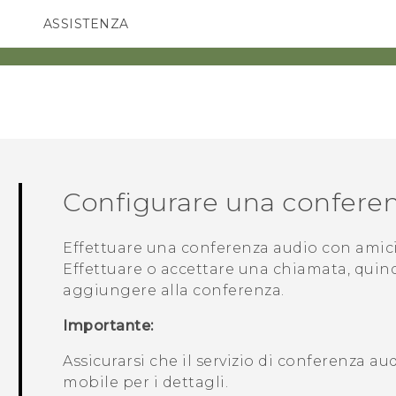
ASSISTENZA
Accessori e dispositivi HTC
SMARTPHONE
ACCESSORI
Configurare una confere
Effettuare una conferenza audio con amici, 
Effettuare o accettare una chiamata, quin
aggiungere alla conferenza.
Importante:
Assicurarsi che il servizio di conferenza au
mobile per i dettagli.