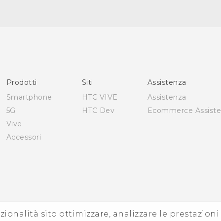
Italiano - Guida alle funzioni principali
Italiano - Manuale utente
Italiano - Guida sulla sicurezza e sulla normativa
English - Quick start guide
English - User manual
Prodotti
Siti
Assistenza
English - Safety and regulatory guide
Smartphone
HTC VIVE
Assistenza
5G
HTC Dev
Ecommerce Assist
Vive
Accessori
zionalità sito ottimizzare, analizzare le prestazion