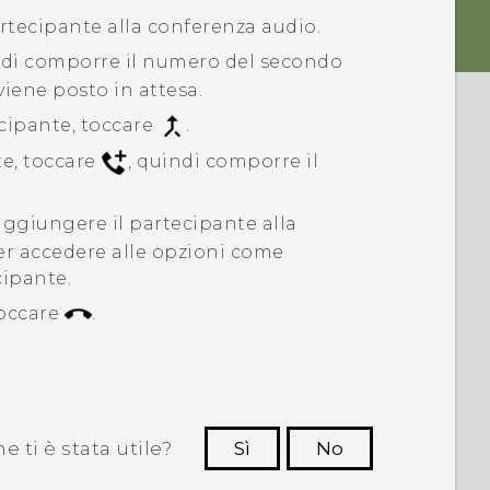
rtecipante alla conferenza audio.
ndi comporre il numero del secondo
viene posto in attesa.
ecipante, toccare
.
e, toccare
, quindi comporre il
ggiungere il partecipante alla
r accedere alle opzioni come
cipante.
toccare
.
 ti è stata utile?
Sì
No
Grazie!