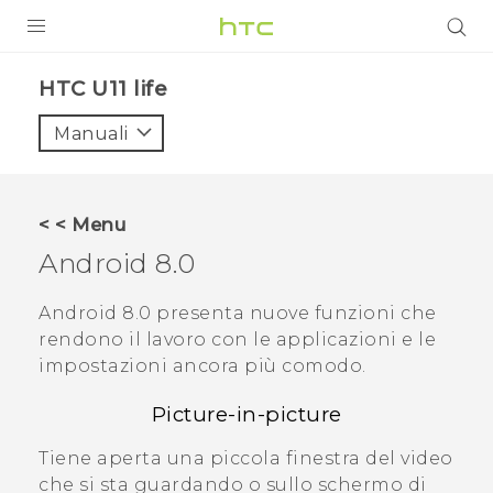
PRODOTTI
HTC U11 life‎
VIVE
Manuali
G REIGNS
SMARTPHONE
< < Menu
ACCESSORI
Android
8.0
VIVERSE
Android
8.0 presenta nuove funzioni che
rendono il lavoro con le applicazioni e le
ASSISTENZA
impostazioni ancora più comodo.
Accessori e dispositivi HTC
Accesso
Picture-in-picture
Tiene aperta una piccola finestra del video
che si sta guardando o sullo schermo di