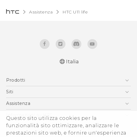
Assistenza
HTC U11 life‎
Italia
Italiano - Guida alle funzioni principali
Prodotti
Italiano - Manuale utente
Italiano - Guida sulla sicurezza e sulla
Smartphone
Siti
normativa
5G
HTC VIVE
Assistenza
English - Quick start guide
Vive
English - User manual
HTC Dev
Assistenza
Informazioni su HTC
Questo sito utilizza cookies per la
Accessori
English - Safety and regulatory guide
Ecommerce Assistenza
ESG
funzionalità sito ottimizzare, analizzare le
prestazioni sito web, e fornire un'esperienza
Uffici Commerciali