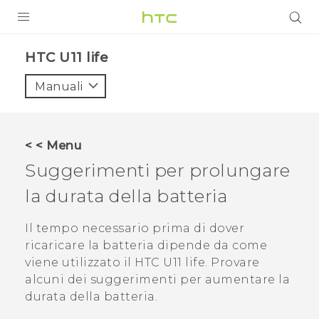
PRODOTTI
HTC U11 life‎
VIVE
Manuali
G REIGNS
SMARTPHONE
< < Menu
ACCESSORI
Suggerimenti per prolungare
VIVERSE
la durata della batteria
ASSISTENZA
Il tempo necessario prima di dover
ricaricare la batteria dipende da come
Accessori e dispositivi HTC
Accesso
viene utilizzato il
HTC U11 life
. Provare
alcuni dei suggerimenti per aumentare la
durata della batteria.