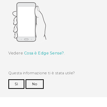
Vedere
Cosa è Edge Sense?
.
Questa informazione ti è stata utile?
Sì
No
Grazie!