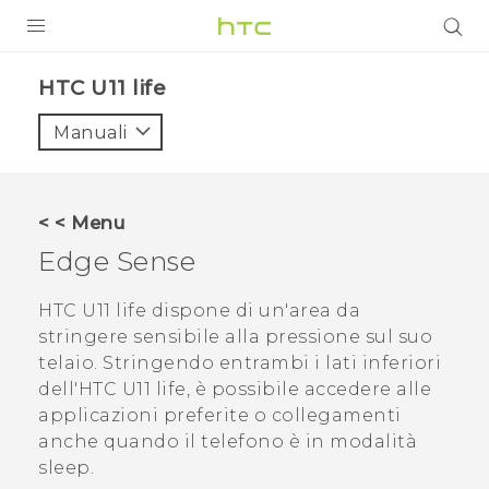
PRODOTTI
HTC U11 life‎
VIVE
Manuali
G REIGNS
SMARTPHONE
< < Menu
ACCESSORI
Edge Sense
VIVERSE
HTC U11 life
dispone di un'area da
stringere sensibile alla pressione sul suo
ASSISTENZA
telaio. Stringendo entrambi i lati inferiori
Accessori e dispositivi HTC
dell'
HTC U11 life
, è possibile accedere alle
Accesso
applicazioni preferite o collegamenti
anche quando il telefono è in modalità
sleep.