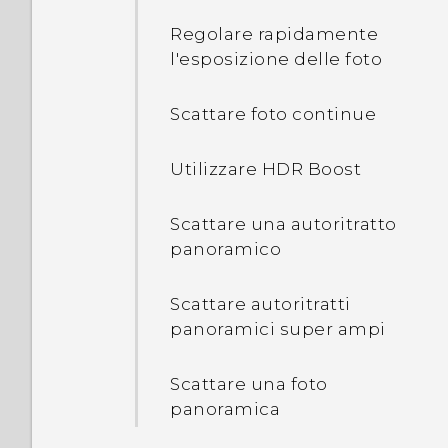
network, account e-mail e
Assegnare azioni
Regolare rapidamente
Riavviare il HTC U11 life
altro
nell'applicazione per la
l'esposizione delle foto
(Reset software)
stretta
Scanner impronte digitali
Scattare foto continue
Notifiche
Un esempio di
assegnazione delle azioni
Utilizzare HDR Boost
Selezionare, copiare e
nell'applicazione
incollare il testo
Scattare una autoritratto
Cambiare le opzioni
panoramico
nell'applicazione
Scattare autoritratti
Configurare Edge Sense
panoramici super ampi
Attivare o disattivare Edge
Scattare una foto
Sense
panoramica