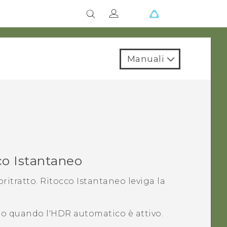
Manuali
co Istantaneo
oritratto.
Ritocco Istantaneo
leviga la
to quando l'HDR automatico è attivo.