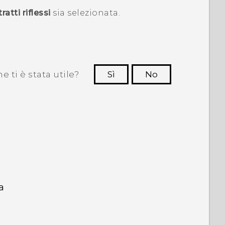
ratti riflessi
sia selezionata.
 ti è stata utile?
Sì
No
Grazie!
a