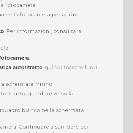
lla fotocamera.
ona della fotocamera per aprire
to
.
Per informazioni, consultare
ole.
 fotocamera
.
tica autoritratto
, quindi toccare fuori
la schermata Mirino.
oritratto, guardare verso la
 riquadro bianco nella schermata
camera. Continuare a sorridere per