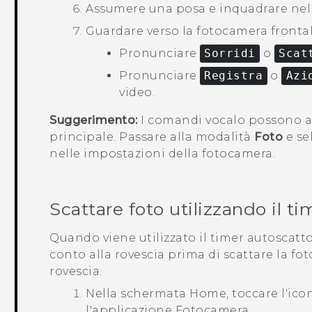
Assumere una posa e inquadrare nel
Guardare verso la fotocamera frontal
Pronunciare
Sorridi
o
Scat
Pronunciare
Registra
o
Azi
video.
Suggerimento:
I comandi vocalo possono a
principale. Passare alla modalità
Foto
e se
nelle impostazioni della fotocamera.
Scattare foto utilizzando il t
Quando viene utilizzato il timer autoscatto
conto alla rovescia prima di scattare la fot
rovescia.
Nella schermata
Home
, toccare l'ic
l'applicazione
Fotocamera
.