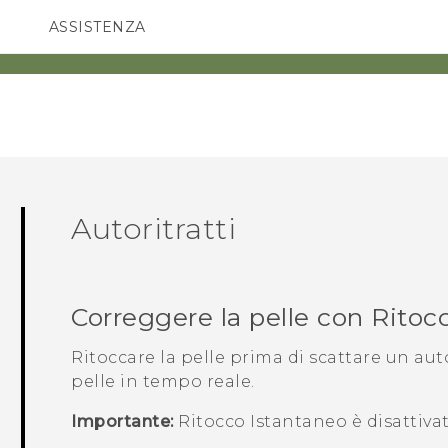
ASSISTENZA
Accessori e dispositivi HTC
SMARTPHONE
ACCESSORI
Autoritratti
Correggere la pelle con
Ritoc
Ritoccare la pelle prima di scattare un aut
pelle in tempo reale.
Importante:
Ritocco Istantaneo
è disattiva