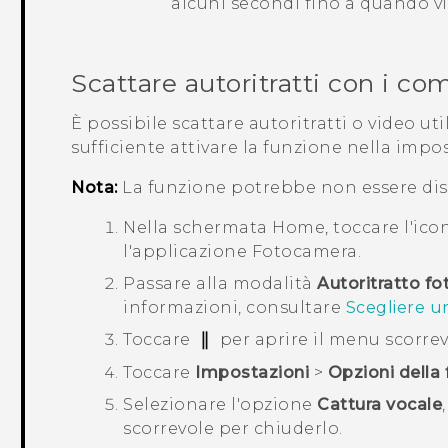
alcuni secondi fino a quando vi
Scattare autoritratti con i co
È possibile scattare autoritratti o video ut
sufficiente attivare la funzione nella impo
Nota:
La funzione potrebbe non essere disp
Nella schermata
Home
, toccare l'ic
l'applicazione
Fotocamera
.
Passare alla modalità
Autoritratto fo
informazioni, consultare
Scegliere u
Toccare
per aprire il menu scorrev
Toccare
Impostazioni
>
Opzioni della
Selezionare l'opzione
Cattura vocale
scorrevole per chiuderlo.