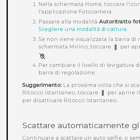
Nella schermata
Home
, toccare l'ic
l'applicazione
Fotocamera
.
Passare alla modalità
Autoritratto fo
Scegliere una modalità di cattura
.
Se non viene visualizzata la barra di
schermata Mirino, toccare
per apr
.
Per cambiare il livello di levigatura d
barra di regolazione.
Suggerimento:
La prossima volta che si scat
Ritocco Istantaneo
, toccare
per aprire i
per disattivare
Ritocco Istantaneo
.
Scattare automaticamente gli 
Continuare a scattare un auto selfie, o se