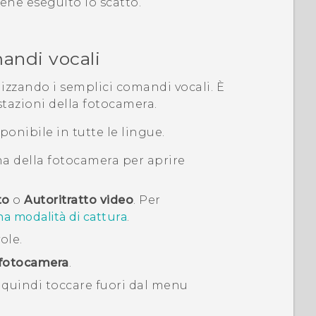
ene eseguito lo scatto.
mandi vocali
ilizzando i semplici comandi vocali. È
stazioni della fotocamera.
onibile in tutte le lingue.
ona della fotocamera per aprire
to
o
Autoritratto video
.
Per
na modalità di cattura
.
ole.
 fotocamera
.
, quindi toccare fuori dal menu