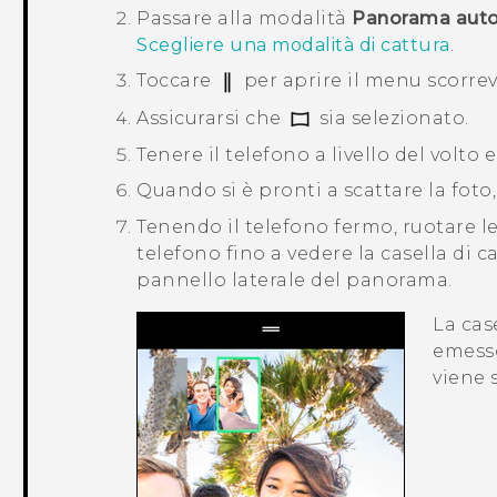
Passare alla modalità
Panorama autor
Scegliere una modalità di cattura
.
Toccare
per aprire il menu scorrev
Assicurarsi che
sia selezionato.
Tenere il telefono a livello del volto e
Quando si è pronti a scattare la foto
Tenendo il telefono fermo, ruotare le
telefono fino a vedere la casella di c
pannello laterale del panorama.
La cas
emesso
viene s