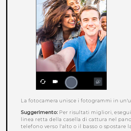
La fotocamera unisce i fotogrammi in un'u
Suggerimento:
Per risultati migliori, eseg
linea retta della casella di cattura nel pan
telefono verso l'alto o il basso o spostare l