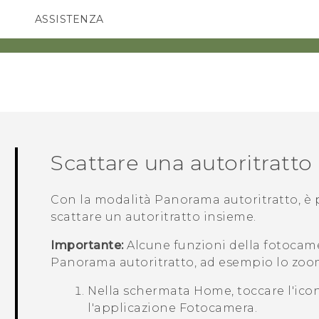
ASSISTENZA
Accessori e dispositivi HTC
SMARTPHONE
ACCESSORI
Scattare una autoritratt
Con la modalità
Panorama autoritratto
, è
scattare un autoritratto insieme.
Importante:
Alcune funzioni della fotocam
Panorama autoritratto
, ad esempio lo zoo
Nella schermata
Home
, toccare l'ic
l'applicazione
Fotocamera
.