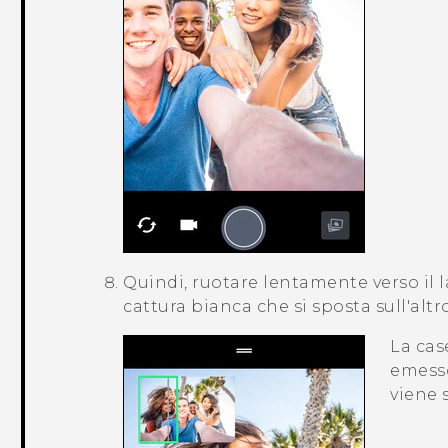
Quindi, ruotare lentamente verso il l
cattura bianca che si sposta sull'alt
La cas
emesso
viene s