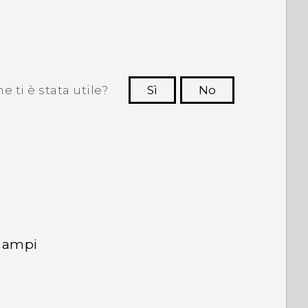
 ti è stata utile?
Sì
No
Grazie!
r ampi