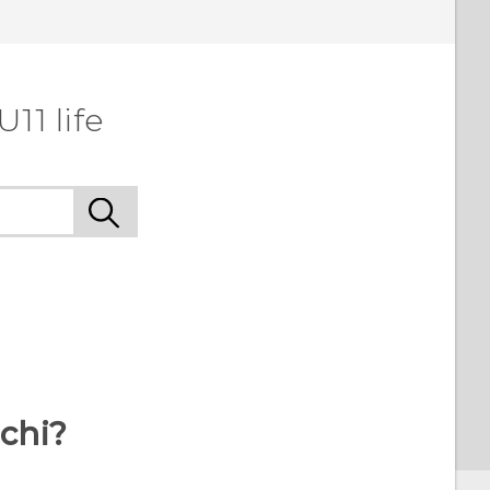
11 life
rchi?