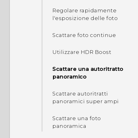
network, account e-mail e
Assegnare azioni
Regolare rapidamente
Riavviare il HTC U11 life
altro
nell'applicazione per la
l'esposizione delle foto
(Reset software)
stretta
Scanner impronte digitali
Scattare foto continue
Notifiche
Un esempio di
assegnazione delle azioni
Utilizzare HDR Boost
Selezionare, copiare e
nell'applicazione
incollare il testo
Scattare una autoritratto
Cambiare le opzioni
panoramico
nell'applicazione
Scattare autoritratti
Configurare Edge Sense
panoramici super ampi
Attivare o disattivare Edge
Scattare una foto
Sense
panoramica