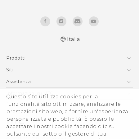
Italia
Italiano - Guida alle funzioni principali
Prodotti
Italiano - Manuale utente
Italiano - Guida sulla sicurezza e sulla
Smartphone
Siti
normativa
5G
HTC VIVE
Assistenza
English - Quick start guide
Vive
English - User manual
HTC Dev
Assistenza
Informazioni su HTC
Questo sito utilizza cookies per la
Accessori
English - Safety and regulatory guide
Ecommerce Assistenza
ESG
funzionalità sito ottimizzare, analizzare le
prestazioni sito web, e fornire un'esperienza
Uffici Commerciali
personalizzata e pubblicità. È possibile
Investitori (Inglese)
accettare i nostri cookie facendo clic sul
Cookie Preferences
pulsante qui sotto o il gestore di tua
© 2011-2026 HTC Corporation