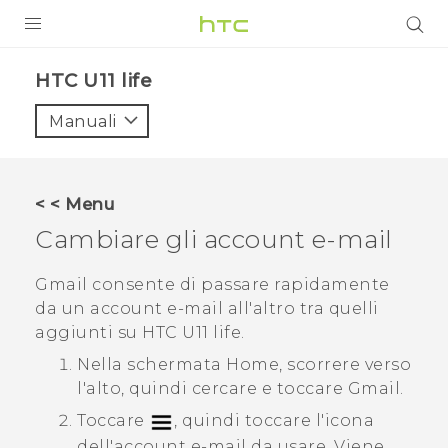
PRODOTTI
HTC U11 life‎
VIVE
Manuali
G REIGNS
SMARTPHONE
< < Menu
ACCESSORI
Cambiare gli account e-mail
VIVERSE
Gmail
consente di passare rapidamente
da un account e-mail all'altro tra quelli
ASSISTENZA
aggiunti su
HTC U11 life
.
Accessori e dispositivi HTC
Accesso
Nella schermata
Home
, scorrere verso
l'alto, quindi cercare e toccare
Gmail
.
Toccare
, quindi toccare l'icona
dell'account e-mail da usare.
Viene