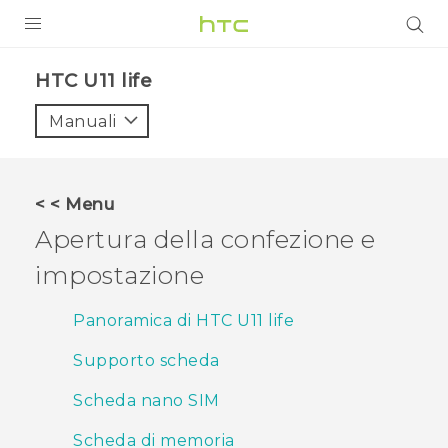
PRODOTTI
HTC U11 life‎
VIVE
Manuali
G REIGNS
SMARTPHONE
< < Menu
ACCESSORI
Apertura della confezione e
VIVERSE
impostazione
ASSISTENZA
Panoramica di HTC U11 life
Accessori e dispositivi HTC
Accesso
Supporto scheda
Scheda nano SIM
Scheda di memoria