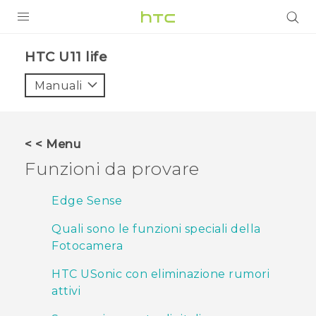
PRODOTTI
HTC U11 life‎
VIVE
Manuali
G REIGNS
SMARTPHONE
< < Menu
ACCESSORI
Funzioni da provare
VIVERSE
Edge Sense
ASSISTENZA
Quali sono le funzioni speciali della
Fotocamera
Accessori e dispositivi HTC
Accesso
HTC USonic con eliminazione rumori
attivi