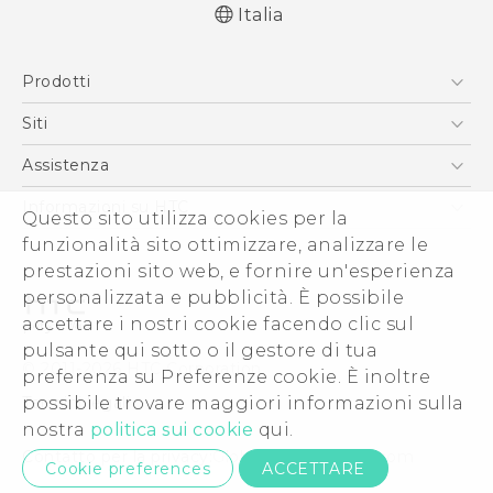
Italia
Italiano - Guida alle funzioni principali
Prodotti
Italiano - Manuale utente
Italiano - Guida sulla sicurezza e sulla
Smartphone
Siti
normativa
5G
HTC VIVE
Assistenza
English - Quick start guide
Vive
English - User manual
HTC Dev
Assistenza
Informazioni su HTC
Questo sito utilizza cookies per la
Accessori
English - Safety and regulatory guide
Ecommerce Assistenza
funzionalità sito ottimizzare, analizzare le
ESG
prestazioni sito web, e fornire un'esperienza
Uffici Commerciali
personalizzata e pubblicità. È possibile
Investitori (Inglese)
accettare i nostri cookie facendo clic sul
Cookie Preferences
pulsante qui sotto o il gestore di tua
© 2011-2026 HTC Corporation
preferenza su Preferenze cookie. È inoltre
Lavora con noi
possibile trovare maggiori informazioni sulla
Termini legali
Security and Privacy Whitepaper
nostra
politica sui cookie
qui.
Contatto per la privacy:
Global-Privacy@htc.com
Cookie preferences
ACCETTARE