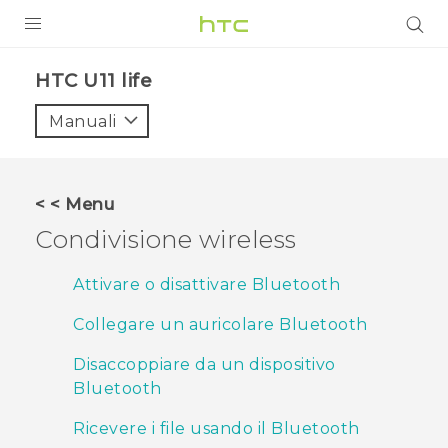
PRODOTTI
HTC U11 life‎
VIVE
Manuali
G REIGNS
SMARTPHONE
< < Menu
ACCESSORI
Condivisione wireless
VIVERSE
Attivare o disattivare Bluetooth
ASSISTENZA
Collegare un auricolare Bluetooth
Accessori e dispositivi HTC
Accesso
Disaccoppiare da un dispositivo
Bluetooth
Ricevere i file usando il Bluetooth