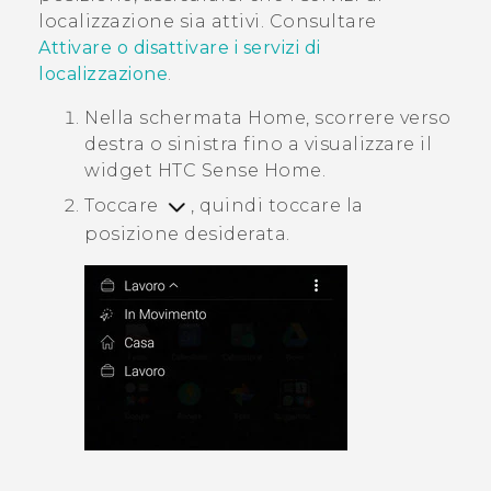
localizzazione sia attivi. Consultare
Attivare o disattivare i servizi di
localizzazione
.
Nella schermata
Home
, scorrere verso
destra o sinistra fino a visualizzare il
widget
HTC Sense
Home.
Toccare
, quindi toccare la
posizione desiderata.