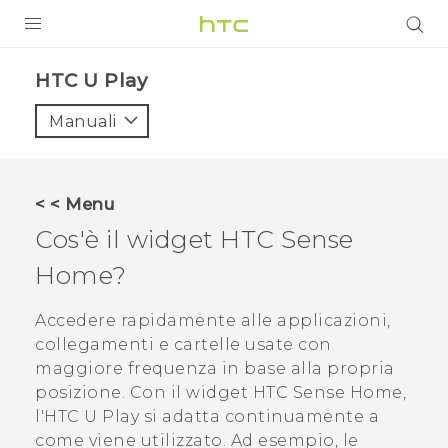
PRODOTTI
HTC U Play‎
VIVE
Manuali
G REIGNS
SMARTPHONE
< < Menu
ACCESSORI
Cos'è il widget
HTC Sense
VIVERSE
Home?
ASSISTENZA
Accedere rapidamente alle applicazioni,
collegamenti e cartelle usate con
Accessori e dispositivi HTC
Accesso
maggiore frequenza in base alla propria
posizione. Con il widget
HTC Sense
Home,
l'
HTC U Play
si adatta continuamente a
come viene utilizzato. Ad esempio, le