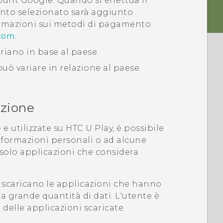
count
Google
. Quando si effettua il
nto selezionato sarà aggiunto
formazioni sui metodi di pagamento
.com
.
riano in base al paese.
uò variare in relazione al paese.
azione
e utilizzate su
HTC U Play
, è possibile
informazioni personali o ad alcune
i solo applicazioni che considera
 scaricano le applicazioni che hanno
a grande quantità di dati. L'utente è
o delle applicazioni scaricate.