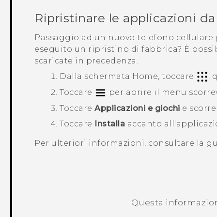
Ripristinare le applicazioni d
Passaggio ad un nuovo telefono cellulare p
eseguito un ripristino di fabbrica? È possib
scaricate in precedenza.
Dalla schermata
Home
, toccare
, 
Toccare
per aprire il menu scorre
Toccare
Applicazioni e giochi
e scorre
Toccare
Installa
accanto all'applicazi
Per ulteriori informazioni, consultare la g
Questa informazione