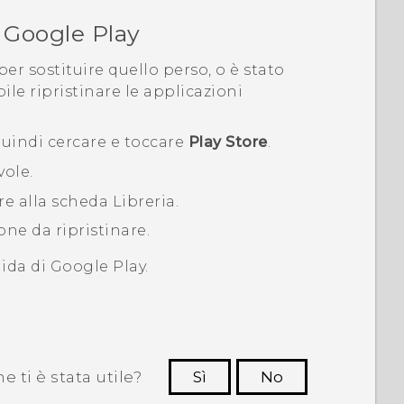
a
Google Play
er sostituire quello perso, o è stato
ile ripristinare le applicazioni
quindi cercare e toccare
Play Store
.
vole.
re alla scheda
Libreria
.
one da ripristinare.
uida di
Google Play
.
 ti è stata utile?
Sì
No