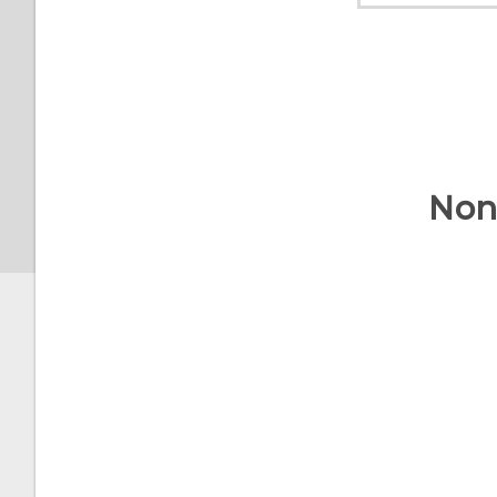
Ricevere i file usando il
Bluetooth
Usare l'NFC
Non 