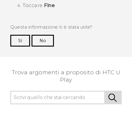
Toccare
Fine
.
Questa informazione ti è stata utile?
Sì
No
Grazie!
Trova argomenti a proposito di HTC U
Play