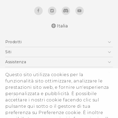
Italia
Italiano - Guida alle funzioni principali
Prodotti
Italiano - Manuale utente
Italiano - Guida sulla sicurezza e sulla
Smartphone
Siti
normativa
5G
HTC VIVE
Assistenza
English - Quick start guide
Vive
English - User manual
HTC Dev
Assistenza
Informazioni su HTC
Questo sito utilizza cookies per la
Accessori
English - Safety and regulatory guide
Ecommerce Assistenza
ESG
funzionalità sito ottimizzare, analizzare le
prestazioni sito web, e fornire un'esperienza
Uffici Commerciali
personalizzata e pubblicità. È possibile
Investitori (Inglese)
accettare i nostri cookie facendo clic sul
Cookie Preferences
pulsante qui sotto o il gestore di tua
© 2011-2026 HTC Corporation
preferenza su Preferenze cookie. È inoltre
Lavora con noi