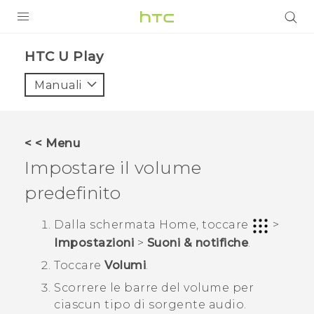
PRODOTTI
HTC U Play‎
VIVE
Manuali
G REIGNS
SMARTPHONE
< < Menu
ACCESSORI
Impostare il volume
VIVERSE
predefinito
ASSISTENZA
Dalla schermata
Home
, toccare
>
Impostazioni
>
Suoni & notifiche
.
Accessori e dispositivi HTC
Accesso
Toccare
Volumi
.
Scorrere le barre del volume per
ciascun tipo di sorgente audio.