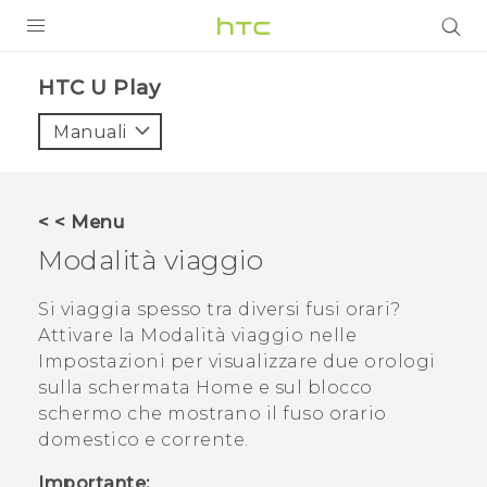
PRODOTTI
HTC U Play‎
VIVE
Manuali
G REIGNS
SMARTPHONE
< < Menu
ACCESSORI
Modalità viaggio
VIVERSE
Si viaggia spesso tra diversi fusi orari?
Attivare la
Modalità viaggio
nelle
ASSISTENZA
Impostazioni per visualizzare due orologi
Accessori e dispositivi HTC
sulla schermata Home e sul blocco
Accesso
schermo che mostrano il fuso orario
domestico e corrente.
Importante: