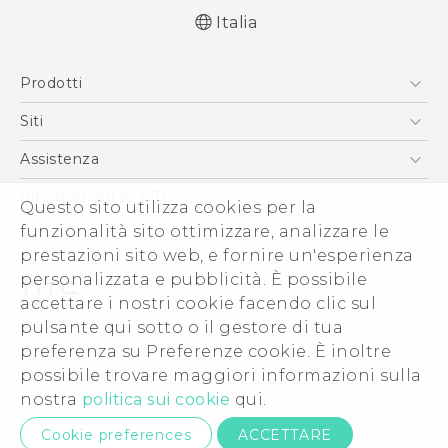
Italia
Italiano - Guida alle funzioni principali
Prodotti
Italiano - Manuale utente
Italiano - Guida sulla sicurezza e sulla
Smartphone
Siti
normativa
5G
HTC VIVE
Assistenza
English - Quick start guide
Vive
English - User manual
HTC Dev
Assistenza
Informazioni su HTC
Questo sito utilizza cookies per la
Accessori
English - Safety and regulatory guide
Ecommerce Assistenza
ESG
funzionalità sito ottimizzare, analizzare le
prestazioni sito web, e fornire un'esperienza
Uffici Commerciali
personalizzata e pubblicità. È possibile
Investitori (Inglese)
accettare i nostri cookie facendo clic sul
Cookie Preferences
pulsante qui sotto o il gestore di tua
© 2011-2026 HTC Corporation
preferenza su Preferenze cookie. È inoltre
Lavora con noi
Termini legali
possibile trovare maggiori informazioni sulla
Security and Privacy Whitepaper
nostra
politica sui cookie
qui.
Contatto per la privacy:
Global-Privacy@htc.com
Cookie preferences
ACCETTARE