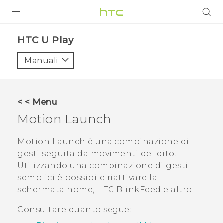
PRODOTTI
HTC U Play‎
VIVE
Manuali
G REIGNS
SMARTPHONE
< < Menu
ACCESSORI
Motion Launch
VIVERSE
Motion Launch
è una combinazione di
gesti seguita da movimenti del dito.
ASSISTENZA
Utilizzando una combinazione di gesti
Accessori e dispositivi HTC
semplici è possibile riattivare la
Accesso
schermata home,
HTC BlinkFeed
e altro.
Consultare quanto segue: