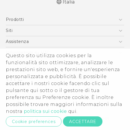
Italia
Italiano - Guida alle funzioni principali
Prodotti
Italiano - Manuale utente
Italiano - Guida sulla sicurezza e sulla
Smartphone
Siti
normativa
5G
HTC VIVE
Assistenza
English - Quick start guide
Vive
English - User manual
HTC Dev
Assistenza
Informazioni su HTC
Questo sito utilizza cookies per la
Accessori
English - Safety and regulatory guide
Ecommerce Assistenza
funzionalità sito ottimizzare, analizzare le
ESG
prestazioni sito web, e fornire un'esperienza
Uffici Commerciali
personalizzata e pubblicità. È possibile
Investitori (Inglese)
accettare i nostri cookie facendo clic sul
Cookie Preferences
pulsante qui sotto o il gestore di tua
© 2011-2026 HTC Corporation
preferenza su Preferenze cookie. È inoltre
Lavora con noi
possibile trovare maggiori informazioni sulla
Termini legali
Security and Privacy Whitepaper
nostra
politica sui cookie
qui.
Contatto per la privacy:
Global-Privacy@htc.com
Cookie preferences
ACCETTARE