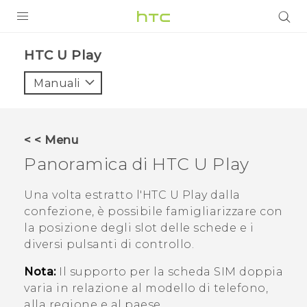
PRODOTTI
HTC U Play‎
VIVE
Manuali
G REIGNS
SMARTPHONE
< < Menu
ACCESSORI
Panoramica di
HTC U Play
VIVERSE
Una volta estratto l'
HTC U Play
dalla
confezione, è possibile famigliarizzare con
ASSISTENZA
la posizione degli slot delle schede e i
Accessori e dispositivi HTC
diversi pulsanti di controllo.
Accesso
Nota:
Il supporto per la scheda SIM doppia
varia in relazione al modello di telefono,
alla regione e al paese.