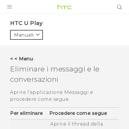
PRODOTTI
HTC U Play‎
VIVE
Manuali
G REIGNS
SMARTPHONE
< < Menu
ACCESSORI
Eliminare i messaggi e le
VIVERSE
conversazioni
ASSISTENZA
Aprire l'applicazione
Messaggi
e
procedere come segue:
Accessori e dispositivi HTC
Accesso
Per eliminare
Procedere come segue
Aprire il thread della