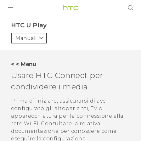
PRODOTTI
HTC U Play‎
VIVE
Manuali
G REIGNS
SMARTPHONE
< < Menu
ACCESSORI
Usare
HTC Connect
per
VIVERSE
condividere i media
ASSISTENZA
Prima di iniziare, assicurarsi di aver
configurato gli altoparlanti, TV o
Accessori e dispositivi HTC
Accesso
apparecchiatura per la connessione alla
rete
Wi‍-Fi
. Consultare la relativa
documentazione per conoscere come
eseguire la configurazione.