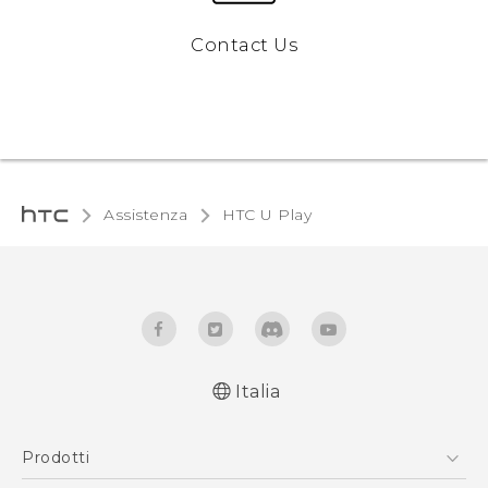
Contact Us
Assistenza
HTC U Play‎
Italia
Italiano - Guida alle funzioni principali
Prodotti
Italiano - Manuale utente