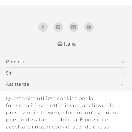
Italia
Italiano - Guida alle funzioni principali
Prodotti
Italiano - Manuale utente
Italiano - Guida sulla sicurezza e sulla
Smartphone
Siti
normativa
5G
HTC VIVE
Assistenza
English - Quick start guide
Vive
English - User manual
HTC Dev
Assistenza
Informazioni su HTC
Questo sito utilizza cookies per la
Accessori
English - Safety and regulatory guide
Ecommerce Assistenza
ESG
funzionalità sito ottimizzare, analizzare le
prestazioni sito web, e fornire un'esperienza
Uffici Commerciali
personalizzata e pubblicità. È possibile
Investitori (Inglese)
accettare i nostri cookie facendo clic sul