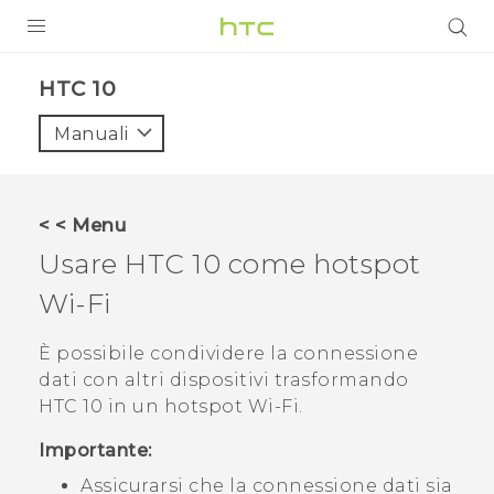
PRODOTTI
HTC 10‎
VIVE
Manuali
G REIGNS
SMARTPHONE
< < Menu
ACCESSORI
Usare
HTC 10
come hotspot
VIVERSE
Wi‍-Fi
ASSISTENZA
È possibile condividere la connessione
dati con altri dispositivi trasformando
Accessori e dispositivi HTC
Accesso
HTC 10
in un hotspot
Wi‍-Fi
.
Importante:
Assicurarsi che la connessione dati sia