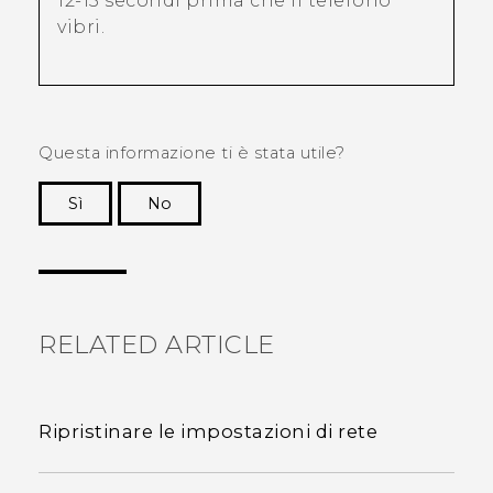
12-15 secondi prima che il telefono
vibri.
Questa informazione ti è stata utile?
Sì
No
Grazie!
RELATED ARTICLE
Ripristinare le impostazioni di rete