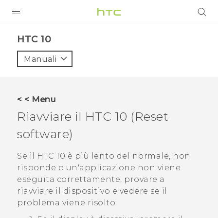
PRODOTTI
HTC 10‎
VIVE
Manuali
G REIGNS
SMARTPHONE
< < Menu
ACCESSORI
Riavviare il
HTC 10
(Reset
VIVERSE
software)
ASSISTENZA
Se il
HTC 10
è più lento del normale, non
risponde o un'applicazione non viene
Accessori e dispositivi HTC
Accesso
eseguita correttamente, provare a
riavviare il dispositivo e vedere se il
problema viene risolto.