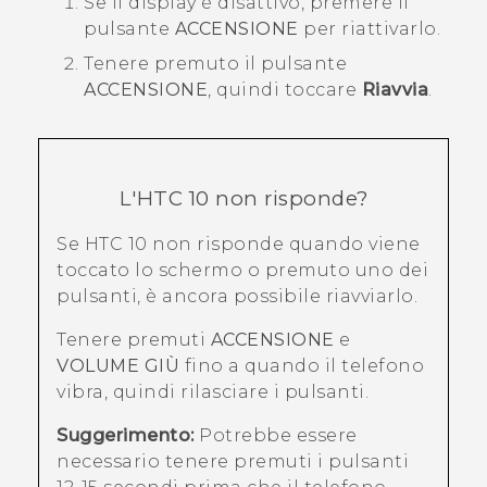
Se il display è disattivo, premere il
pulsante
ACCENSIONE
per riattivarlo.
Tenere premuto il pulsante
ACCENSIONE
, quindi toccare
Riavvia
.
L'
HTC 10
non risponde?
Se
HTC 10
non risponde quando viene
toccato lo schermo o premuto uno dei
pulsanti, è ancora possibile riavviarlo.
Tenere premuti
ACCENSIONE
e
VOLUME GI Ù
fino a quando il telefono
vibra, quindi rilasciare i pulsanti.
Suggerimento:
Potrebbe essere
necessario tenere premuti i pulsanti