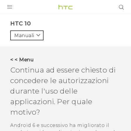
PRODOTTI
HTC 10‎
VIVE
Manuali
G REIGNS
SMARTPHONE
< < Menu
ACCESSORI
Continua ad essere chiesto di
VIVERSE
concedere le autorizzazioni
durante l'uso delle
ASSISTENZA
applicazioni. Per quale
Accessori e dispositivi HTC
Accesso
motivo?
Android
6 e successivo ha migliorato il