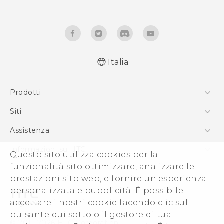
Italia
Italiano - Guida alle funzioni principali
Prodotti
Italiano - Manuale utente
Italiano - Guida sulla sicurezza e sulla
Smartphone
Siti
normativa
5G
HTC VIVE
Assistenza
English - Quick start guide
Vive
English - User manual
HTC Dev
Assistenza
Informazioni su HTC
Questo sito utilizza cookies per la
Accessori
English - Safety and regulatory guide
Ecommerce Assistenza
funzionalità sito ottimizzare, analizzare le
ESG
prestazioni sito web, e fornire un'esperienza
Uffici Commerciali
personalizzata e pubblicità. È possibile
Investitori (Inglese)
accettare i nostri cookie facendo clic sul
Cookie Preferences
pulsante qui sotto o il gestore di tua
© 2011-2026 HTC Corporation