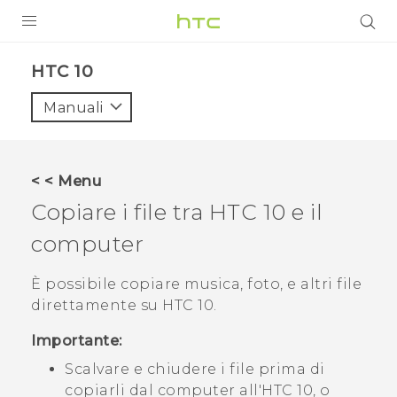
PRODOTTI
HTC 10‎
VIVE
Manuali
G REIGNS
SMARTPHONE
< < Menu
ACCESSORI
Copiare i file tra
HTC 10
e il
VIVERSE
computer
ASSISTENZA
È possibile copiare musica, foto, e altri file
direttamente su
HTC 10
.
Accessori e dispositivi HTC
Accesso
Importante:
Scalvare e chiudere i file prima di
copiarli dal computer all'
HTC 10
, o