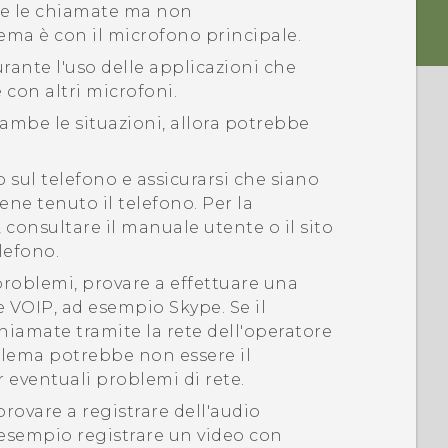
nte le chiamate ma non
blema è con il microfono principale.
urante l'uso delle applicazioni che
 con altri microfoni.
trambe le situazioni, allora potrebbe
 sul telefono e assicurarsi che siano
ne tenuto il telefono. Per la
 consultare il manuale utente o il sito
lefono.
problemi, provare a effettuare una
e VOIP, ad esempio
Skype
. Se il
chiamate tramite la rete dell'operatore
blema potrebbe non essere il
 eventuali problemi di rete.
provare a registrare dell'audio
 esempio registrare un video con