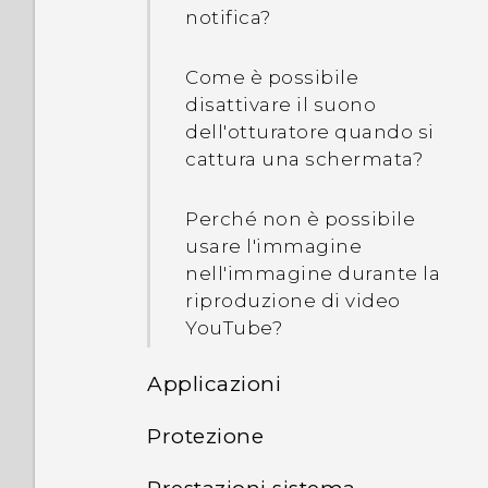
Quali sono le differenza
usato con una rete locale
notifica?
Di seguito alcuni
tra usare la scheda
di un altro paese?
suggerimenti
microSD come memoria
Come è possibile
rimovibile e memora
disattivare il suono
interna?
dell'otturatore quando si
cattura una schermata?
Perché non è possibile
usare l'immagine
nell'immagine durante la
riproduzione di video
YouTube?
Applicazioni
Protezione
Perché l'Assistente
Google non si avvia