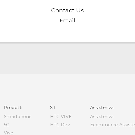
Contact Us
Email
Italiano - Guida alle funzioni principali
Italiano - Manuale utente
Italiano - Guida sulla sicurezza e sulla normativa
English - Quick start guide
English - User manual
Prodotti
Siti
Assistenza
English - Safety and regulatory guide
Smartphone
HTC VIVE
Assistenza
5G
HTC Dev
Ecommerce Assist
Vive