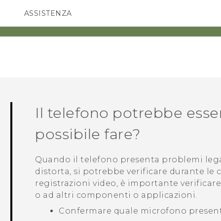
ASSISTENZA
Accessori e dispositivi HTC
SMARTPHONE
ACCESSORI
Il telefono potrebbe esse
possibile fare?
Quando il telefono presenta problemi legat
distorta, si potrebbe verificare durante le
registrazioni video, è importante verificar
o ad altri componenti o applicazioni.
Confermare quale microfono present