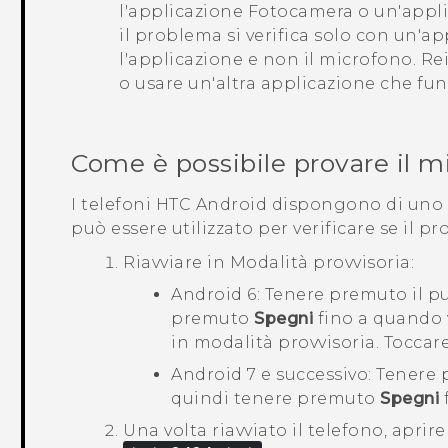
l'applicazione
Fotocamera
o un'appli
il problema si verifica solo con un'ap
l'applicazione e non il microfono. Re
o usare un'altra applicazione che fu
Come è possibile provare il m
I telefoni HTC
Android
dispongono di uno 
può essere utilizzato per verificare se il p
Riavviare in
Modalità provvisoria
:
Android
6: Tenere premuto il p
premuto
Spegni
fino a quando 
in modalità provvisoria
. Toccar
Android
7 e successivo: Tenere
quindi tenere premuto
Spegni
f
Una volta riavviato il telefono, apri