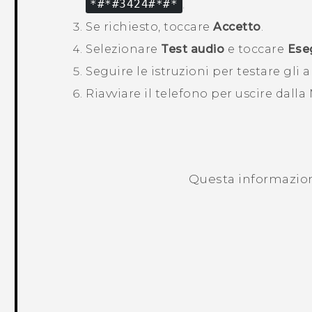
*#*#3424#*#*
.
Se richiesto, toccare
Accetto
.
Selezionare
Test audio
e toccare
Ese
Seguire le istruzioni per testare gli 
Riavviare il telefono per uscire dalla
Questa informazione