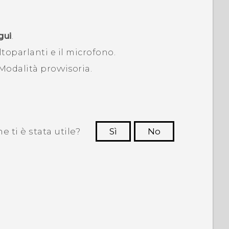
gui
.
altoparlanti e il microfono.
Modalità provvisoria
.
 ti è stata utile?
Sì
No
Grazie!