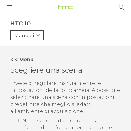
PRODOTTI
HTC 10‎
VIVE
Manuali
G REIGNS
SMARTPHONE
< < Menu
ACCESSORI
Scegliere una scena
VIVERSE
Invece di regolare manualmente le
impostazioni della fotocamera, è possibile
ASSISTENZA
selezionare una scena con impostazioni
Accessori e dispositivi HTC
predefinite che meglio si adatti
Accesso
all'ambiente di acquisizione.
Nella schermata
Home
, toccare
l'icona della fotocamera per aprire