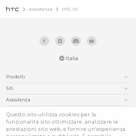
Assistenza
HTC 10‎
Italia
Italiano - Guida alle funzioni principali
Prodotti
Italiano - Manuale utente
Italiano - Guida sulla sicurezza e sulla
Smartphone
Siti
normativa
5G
HTC VIVE
Assistenza
English - Quick start guide
Vive
English - User manual
HTC Dev
Assistenza
Informazioni su HTC
Questo sito utilizza cookies per la
Accessori
English - Safety and regulatory guide
Ecommerce Assistenza
funzionalità sito ottimizzare, analizzare le
ESG
prestazioni sito web, e fornire un'esperienza
Uffici Commerciali