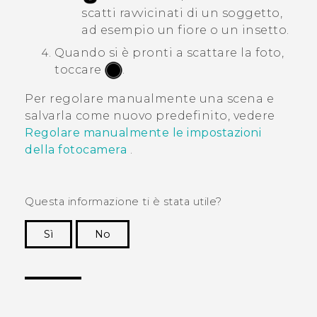
scatti ravvicinati di un soggetto,
ad esempio un fiore o un insetto.
Quando si è pronti a scattare la foto,
toccare
.
Per regolare manualmente una scena e
salvarla come nuovo predefinito, vedere
Regolare manualmente le impostazioni
della fotocamera
.
Questa informazione ti è stata utile?
Sì
No
Grazie!