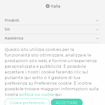
Italia
Italiano - Guida alle funzioni principali
Prodotti
Italiano - Manuale utente
Italiano - Guida sulla sicurezza e sulla
Smartphone
Siti
normativa
5G
HTC VIVE
Assistenza
English - Quick start guide
Vive
English - User manual
HTC Dev
Assistenza
Informazioni su HTC
Questo sito utilizza cookies per la
Accessori
English - Safety and regulatory guide
Ecommerce Assistenza
funzionalità sito ottimizzare, analizzare le
ESG
prestazioni sito web, e fornire un'esperienza
Uffici Commerciali
personalizzata e pubblicità. È possibile
Investitori (Inglese)
accettare i nostri cookie facendo clic sul
Cookie Preferences
pulsante qui sotto o il gestore di tua
© 2011-2026 HTC Corporation
preferenza su Preferenze cookie. È inoltre
Lavora con noi
possibile trovare maggiori informazioni sulla
Termini legali
Security and Privacy Whitepaper
nostra
politica sui cookie
qui.
Contatto per la privacy:
Global-Privacy@htc.com
Cookie preferences
ACCETTARE