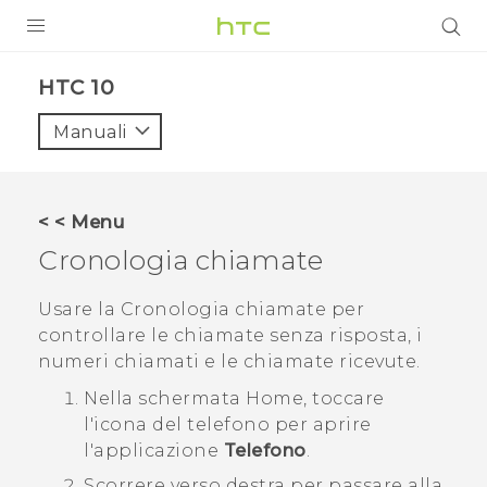
PRODOTTI
HTC 10‎
VIVE
Manuali
G REIGNS
SMARTPHONE
< < Menu
ACCESSORI
Cronologia chiamate
VIVERSE
Usare la
Cronologia chiamate
per
controllare le chiamate senza risposta, i
ASSISTENZA
numeri chiamati e le chiamate ricevute.
Accessori e dispositivi HTC
Accesso
Nella schermata
Home
, toccare
l'icona del telefono per aprire
l'applicazione
Telefono
.
Scorrere verso destra per passare alla