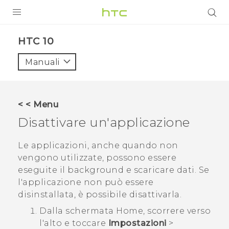
PRODOTTI
HTC 10‎
VIVE
Manuali
G REIGNS
SMARTPHONE
< < Menu
ACCESSORI
Disattivare un'applicazione
VIVERSE
Le applicazioni, anche quando non
vengono utilizzate, possono essere
ASSISTENZA
eseguite il background e scaricare dati. Se
Accessori e dispositivi HTC
l'applicazione non può essere
Accesso
disinstallata, è possibile disattivarla.
Dalla schermata
Home
, scorrere verso
l'alto e toccare
Impostazioni
>