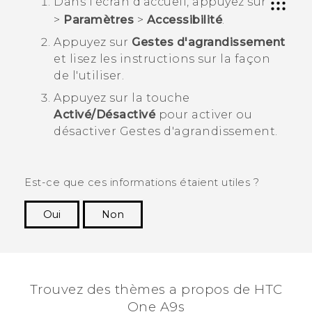
Dans l'écran d'
accueil
, appuyez sur
>
Paramètres
>
Accessibilité
.
Appuyez sur
Gestes d'agrandissement
et lisez les instructions sur la façon
de l'utiliser.
Appuyez sur la touche
Activé/Désactivé
pour activer ou
désactiver Gestes d'agrandissement.
Est-ce que ces informations étaient utiles ?
Oui
Non
Merci ! Vos commentaires aident les autres à
voir les informations les plus utiles.
Trouvez des thèmes a propos de HTC
One A9s