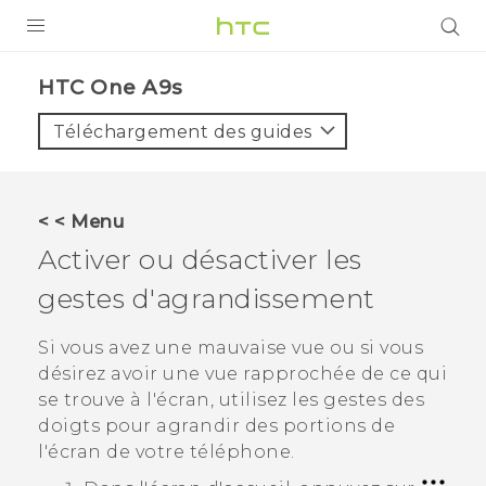
PRODUITS
HTC One A9s‎
VIVE
Téléchargement des guides
G REIGNS
SMARTPHONES
< < Menu
ACCESSOIRES
Activer ou désactiver les
VIVERSE
gestes d'agrandissement
ASSISTANCE
Si vous avez une mauvaise vue ou si vous
désirez avoir une vue rapprochée de ce qui
Appareils HTC & Accessoires
Connexion
se trouve à l'écran, utilisez les gestes des
doigts pour agrandir des portions de
l'écran de votre téléphone.