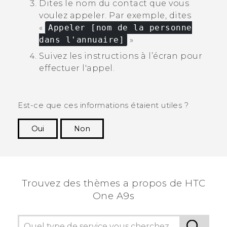
Dites le nom du contact que vous
voulez appeler.
Par exemple, dites
«
Appeler [nom de la personne
dans l'annuaire]
»
Suivez les instructions à l’écran pour
effectuer l'appel.
Est-ce que ces informations étaient utiles ?
Oui
Non
Merci ! Vos commentaires aident les autres à
voir les informations les plus utiles.
Trouvez des thèmes a propos de HTC
One A9s