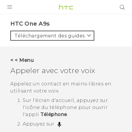
PRODUITS
HTC One A9s‎
VIVE
Téléchargement des guides
G REIGNS
SMARTPHONES
< < Menu
ACCESSOIRES
Appeler avec votre voix
VIVERSE
Appelez un contact en mains-libres en
utilisant votre voix.
ASSISTANCE
Sur l'écran d'
accueil
, appuyez sur
Appareils HTC & Accessoires
Connexion
l'icône du téléphone pour ouvrir
l'appli
Téléphone
.
Appuyez sur
.