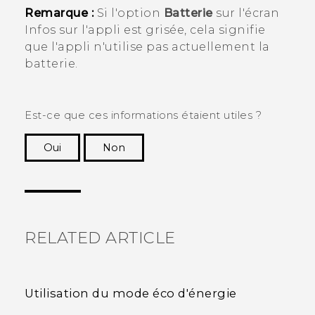
Remarque :
Si l'option
Batterie
sur l'écran
Infos sur l'appli
est grisée, cela signifie
que l'appli n'utilise pas actuellement la
batterie.
Est-ce que ces informations étaient utiles ?
Oui
Non
Merci ! Vos commentaires aident les autres à
voir les informations les plus utiles.
RELATED ARTICLE
Utilisation du mode éco d'énergie