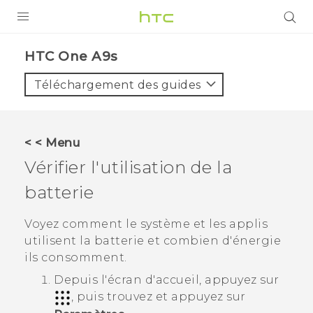
PRODUITS
HTC One A9s‎
VIVE
Téléchargement des guides
G REIGNS
SMARTPHONES
< < Menu
ACCESSOIRES
Vérifier l'utilisation de la
VIVERSE
batterie
ASSISTANCE
Voyez comment le système et les applis
utilisent la batterie et combien d'énergie
Appareils HTC & Accessoires
Connexion
ils consomment.
Depuis l'écran d'
accueil
, appuyez sur
, puis trouvez et appuyez sur