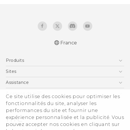
France
Française - Guide de démarrage rapide
Produits
Française - Mode d'emploi
Française - Guide de sécurité et de
Smartphones
Sites
réglementation
5G
HTC Vive
Assistance
English - Quick start guide
Vive
English - User manual
HTC Dev
Assistance
À propos de HTC
Ce site utilise des cookies pour optimiser les
Accessoires
English - Safety and regulatory guide
HTC Pro
eCommerce Support
ESG
fonctionnalités du site, analyser les
performances du site et fournir une
Informations sur la société
expérience personnalisée et la publicité. Vous
Sécurité du produit
pouvez accepter nos cookies en cliquant sur