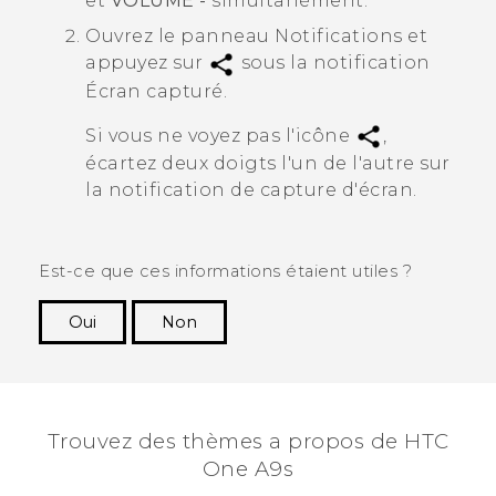
et
VOLUME -
simultanément.
Ouvrez le panneau Notifications et
appuyez sur
sous la notification
Écran capturé
.
Si vous ne voyez pas l'icône
,
écartez deux doigts l'un de l'autre sur
la notification de capture d'écran.
Est-ce que ces informations étaient utiles ?
Oui
Non
Merci ! Vos commentaires aident les autres à
voir les informations les plus utiles.
Trouvez des thèmes a propos de HTC
One A9s