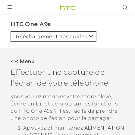
PRODUITS
HTC One A9s‎
VIVE
Téléchargement des guides
G REIGNS
SMARTPHONES
< < Menu
ACCESSOIRES
Effectuer une capture de
VIVERSE
l'écran de votre téléphone
ASSISTANCE
Vous voulez montrer votre score élevé,
écrire un billet de blog sur les fonctions
Appareils HTC & Accessoires
Connexion
du
HTC One A9s
? Il est facile de prendre
une photo de l'écran pour la partager.
Appuyez et maintenez
ALIMENTATION