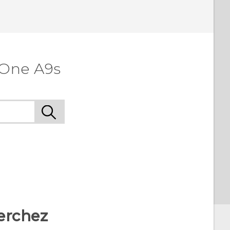
 One A9s
erchez