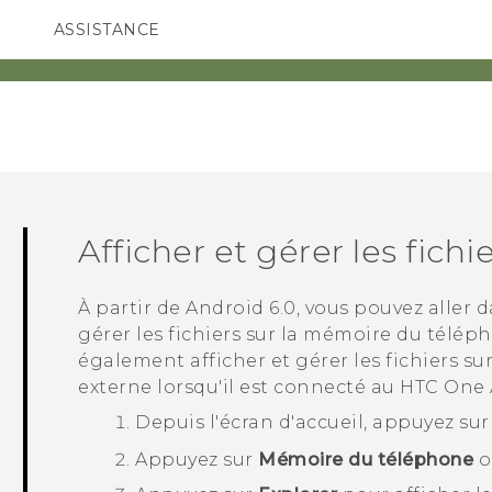
ASSISTANCE
ppareils HTC & Accessoires
SMARTPHONES
ACCESSOIRES
Afficher et gérer les fich
À partir de
Android
6.0, vous pouvez aller 
gérer les fichiers sur la mémoire du télép
également afficher et gérer les fichiers s
externe lorsqu'il est connecté au
HTC One 
Depuis l'écran d'
accueil
, appuyez su
Appuyez sur
Mémoire du téléphone
o