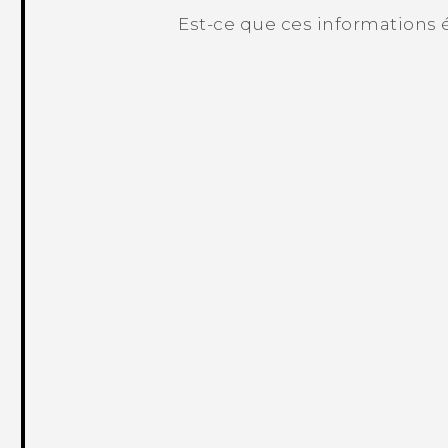
Est-ce que ces informations é
Merci ! Vos commentaires aident les a