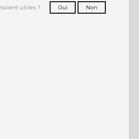
taient utiles ?
Oui
Non
utres à voir les informations les plus
utiles.