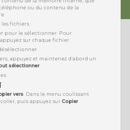
e contenu de la mémoire interne, que
 téléphone ou du contenu de la
e.
es fichiers :
r pour le sélectionner. Pour
 appuyez sur chaque fichier.
désélectionner.
hiers, appuyez et maintenez d'abord un
out sélectionner
.
es :
.
opier vers
. Dans le menu coulissant
 coller, puis appuyez sur
Copier
.