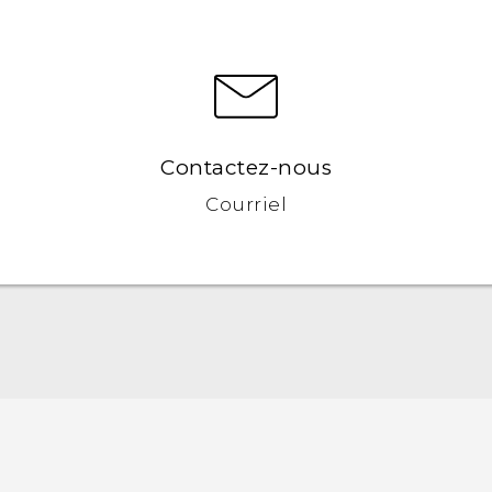
Contactez-nous
Courriel
Française - Guide de démarrage rapide
Française - Mode d'emploi
Française - Guide de sécurité et de réglementation