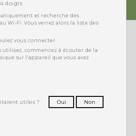
is doigts.
atiquement et recherche des
eau
Wi‍-Fi
. Vous verrez alors la liste des
oulez vous connecter.
 utilisez, commencez à écouter de la
ique sur l'appareil que vous avez
taient utiles ?
Oui
Non
utres à voir les informations les plus
utiles.