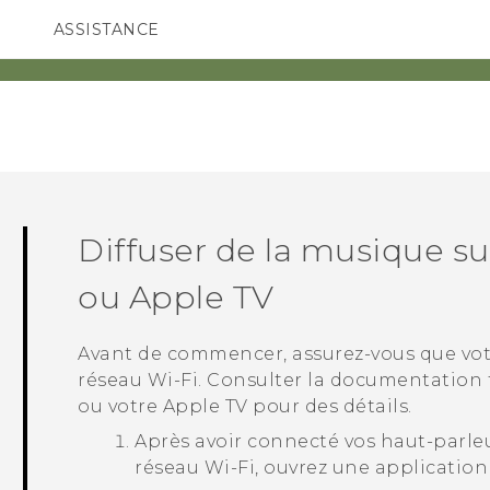
ASSISTANCE
ppareils HTC & Accessoires
SMARTPHONES
ACCESSOIRES
Diffuser de la musique s
ou
Apple TV
Avant de commencer, assurez-vous que votr
réseau
Wi‍-Fi
. Consulter la documentation 
ou votre
Apple TV
pour des détails.
Après avoir connecté vos haut-parle
réseau
Wi‍-Fi
, ouvrez une application