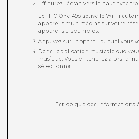
Effleurez l'écran vers le haut avec tro
Le
HTC One A9s
active le
Wi‍-Fi
autom
appareils multimédias sur votre rés
appareils disponibles.
Appuyez sur l'appareil auquel vous v
Dans l'application musicale que vous
musique.
Vous entendrez alors la mus
sélectionné.
Est-ce que ces informations é
Merci ! Vos commentaires aident les a