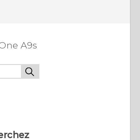
 One A9s
erchez