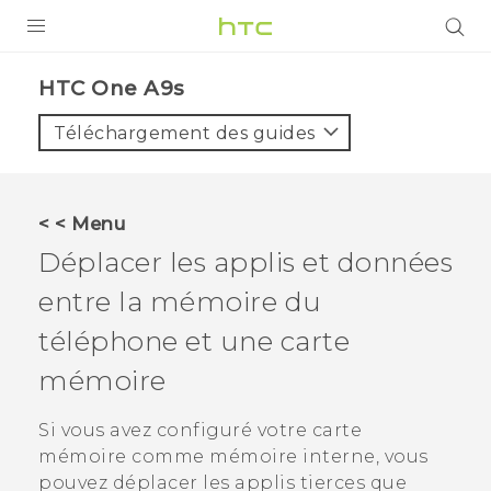
PRODUITS
HTC One A9s‎
VIVE
Téléchargement des guides
G REIGNS
SMARTPHONES
< < Menu
ACCESSOIRES
Déplacer les applis et données
VIVERSE
entre la mémoire du
téléphone et une carte
ASSISTANCE
mémoire
Appareils HTC & Accessoires
Connexion
Si vous avez configuré votre carte
mémoire comme mémoire interne, vous
pouvez déplacer les applis tierces que