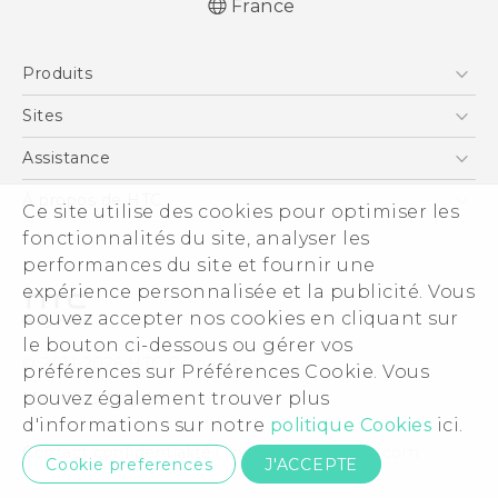
France
Française - Guide de démarrage rapide
Produits
Française - Mode d'emploi
Française - Guide de sécurité et de
Smartphones
Sites
réglementation
5G
HTC Vive
Assistance
English - Quick start guide
Vive
English - User manual
HTC Dev
Assistance
À propos de HTC
Ce site utilise des cookies pour optimiser les
Accessoires
English - Safety and regulatory guide
HTC Pro
eCommerce Support
ESG
fonctionnalités du site, analyser les
performances du site et fournir une
Informations sur la société
expérience personnalisée et la publicité. Vous
Sécurité du produit
pouvez accepter nos cookies en cliquant sur
Politique de confidentialité
le bouton ci-dessous ou gérer vos
© 2011-2026 HTC Corporation
préférences sur Préférences Cookie. Vous
Cookie Preferences
Mentions Légales
pouvez également trouver plus
Carrières
d'informations sur notre
politique Cookies
ici.
Security and Privacy Whitepaper
Contact confidentialité:
Global-Privacy@htc.com
Cookie preferences
J'ACCEPTE