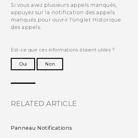
Si vous avez plusieurs appels manqués,
appuyez sur la notification des appels
manqués pour ouvrir l'onglet
Historique
des appels
.
Est-ce que ces informations étaient utiles ?
Oui
Non
Merci ! Vos commentaires aident les autres à
voir les informations les plus utiles.
RELATED ARTICLE
Panneau Notifications