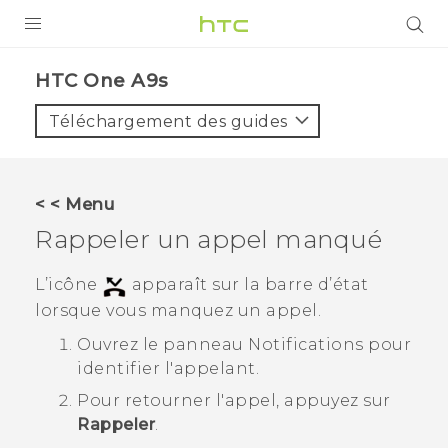
PRODUITS
HTC One A9s‎
VIVE
Téléchargement des guides
G REIGNS
SMARTPHONES
< < Menu
ACCESSOIRES
Rappeler un appel manqué
VIVERSE
L’icône
apparaît sur la barre d’état
lorsque vous manquez un appel.
ASSISTANCE
Ouvrez le panneau Notifications pour
Appareils HTC & Accessoires
Connexion
identifier l'appelant.
Pour retourner l'appel, appuyez sur
Rappeler
.