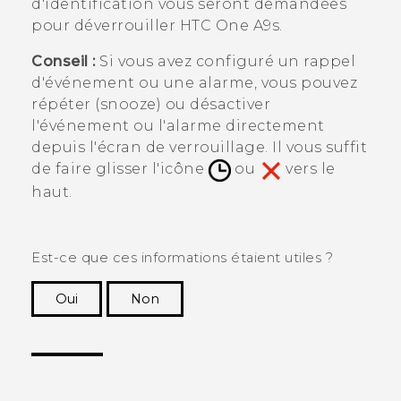
d'identification vous seront demandées
pour déverrouiller
HTC One A9s
.
Conseil :
Si vous avez configuré un rappel
d'événement ou une alarme, vous pouvez
répéter (snooze) ou désactiver
l'événement ou l'alarme directement
depuis l'écran de verrouillage. Il vous suffit
de faire glisser l'icône
ou
vers le
haut.
Est-ce que ces informations étaient utiles ?
Oui
Non
Merci ! Vos commentaires aident les autres à
voir les informations les plus utiles.