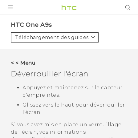
PRODUITS
HTC One A9s‎
VIVE
Téléchargement des guides
G REIGNS
SMARTPHONES
< < Menu
ACCESSOIRES
Déverrouiller l'écran
VIVERSE
Appuyez et maintenez sur le capteur
d'empreintes.
ASSISTANCE
Glissez vers le haut pour déverrouiller
Appareils HTC & Accessoires
Connexion
l'écran.
Si vous avez mis en place un verrouillage
de l'écran, vos informations