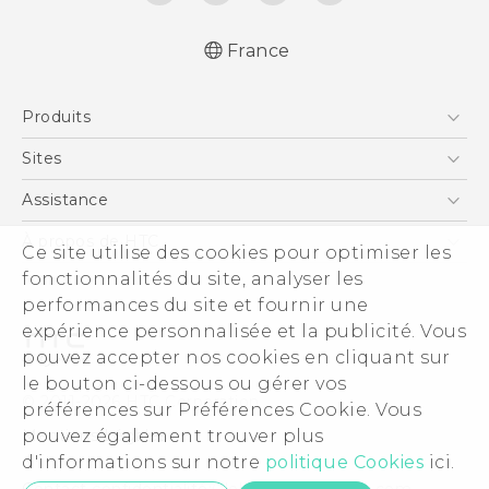
France
Française - Guide de démarrage rapide
Produits
Française - Mode d'emploi
Française - Guide de sécurité et de
Smartphones
Sites
réglementation
5G
HTC Vive
Assistance
English - Quick start guide
Vive
English - User manual
HTC Dev
Assistance
À propos de HTC
Ce site utilise des cookies pour optimiser les
Accessoires
English - Safety and regulatory guide
HTC Pro
eCommerce Support
ESG
fonctionnalités du site, analyser les
performances du site et fournir une
Informations sur la société
expérience personnalisée et la publicité. Vous
Sécurité du produit
pouvez accepter nos cookies en cliquant sur
Politique de confidentialité
le bouton ci-dessous ou gérer vos
© 2011-2026 HTC Corporation
préférences sur Préférences Cookie. Vous
Cookie Preferences
Mentions Légales
pouvez également trouver plus
Carrières
d'informations sur notre
politique Cookies
ici.
Security and Privacy Whitepaper
Contact confidentialité:
Global-Privacy@htc.com