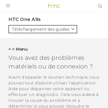
PRODUITS
HTC One A9s‎
VIVE
Téléchargement des guides
G REIGNS
SMARTPHONES
< < Menu
ACCESSOIRES
Vous avez des problèmes
VIVERSE
matériels ou de connexion ?
ASSISTANCE
Avant d'appeler le soutien technique, vous
pouvez tout d'abord utiliser l'application
Appareils HTC & Accessoires
Connexion
Aide
pour dépanner votre appareil ou
effectuer un diagnostic. Cela vous aidera à
trouver la cause du problème et à
déterminer si vous pouvez résoudre le