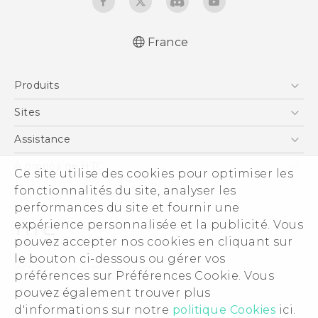
France
Française - Guide de démarrage rapide
Produits
Française - Mode d'emploi
Française - Guide de sécurité et de
Smartphones
Sites
réglementation
5G
HTC Vive
Assistance
English - Quick start guide
Vive
English - User manual
HTC Dev
Assistance
À propos de HTC
Ce site utilise des cookies pour optimiser les
Accessoires
English - Safety and regulatory guide
HTC Pro
eCommerce Support
fonctionnalités du site, analyser les
ESG
performances du site et fournir une
Informations sur la société
expérience personnalisée et la publicité. Vous
Sécurité du produit
pouvez accepter nos cookies en cliquant sur
Politique de confidentialité
le bouton ci-dessous ou gérer vos
© 2011-2026 HTC Corporation
préférences sur Préférences Cookie. Vous
Cookie Preferences
pouvez également trouver plus
Mentions Légales
Carrières
d'informations sur notre
politique Cookies
ici.