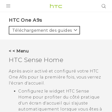
PRODUITS
HTC One A9s‎
VIVE
Téléchargement des guides
G REIGNS
SMARTPHONES
< < Menu
ACCESSOIRES
HTC Sense
Home
VIVERSE
Après avoir activé et configuré votre
HTC
One A9s
pour la première fois, vous verrez
ASSISTANCE
l'écran d'
accueil
.
Appareils HTC & Accessoires
Connexion
Configurez le widget
HTC Sense
Home pour profiter du côté pratique
d'un écran d'accueil qui s'ajuste
automatiquement lorsque vous êtes à