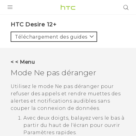
PRODUITS
HTC Desire 12+‎
VIVE
Téléchargement des guides
G REIGNS
SMARTPHONES
< < Menu
ACCESSOIRES
Mode Ne pas déranger
VIVERSE
Utilisez le mode Ne pas déranger pour
refuser des appels et rendre muettes des
ASSISTANCE
alertes et notifications audibles sans
Appareils HTC & Accessoires
couper la connexion de données.
Connexion
Avec deux doigts, balayez vers le bas à
partir du haut de l'écran pour ouvrir
Paramètres rapides
.