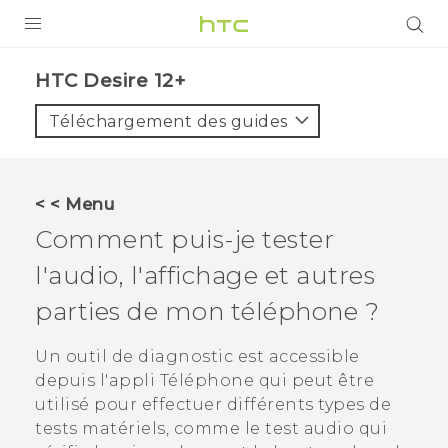
PRODUITS
HTC Desire 12+‎
VIVE
Téléchargement des guides
G REIGNS
SMARTPHONES
< < Menu
ACCESSOIRES
Comment puis-je tester
VIVERSE
l'audio, l'affichage et autres
parties de mon téléphone ?
ASSISTANCE
Appareils HTC & Accessoires
Un outil de diagnostic est accessible
Connexion
depuis l'appli
Téléphone
qui peut être
utilisé pour effectuer différents types de
tests matériels, comme le test audio qui