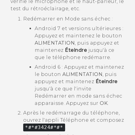
vérifie le microphone et le haut-parleur, le
test du rétroéclairage, etc.
Redémarrer en
Mode sans échec
:
Android
7 et versions ultérieures :
Appuyez et maintenez le bouton
ALIMENTATION
, puis appuyez et
maintenez
Éteindre
jusqu'à ce
que le téléphone redémarre.
Android
6 : Appuyez et maintenez
le bouton
ALIMENTATION
, puis
appuyez et maintenez
Éteindre
jusqu'à ce que l'invite
Redémarrer en mode sans échec
apparaisse. Appuyez sur
OK
.
Après le redémarrage du téléphone,
ouvrez l'appli
Téléphone
et composez
*#*#3424#*#*
.