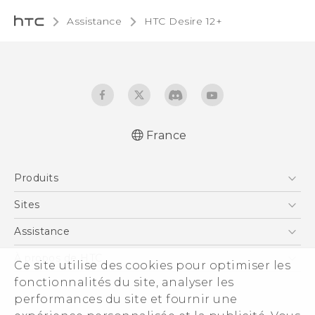
Assistance
HTC Desire 12+‎
France
Française - Guide de démarrage rapide
Produits
Française - Mode d'emploi
Française - Guide de sécurité et de
Smartphones
Sites
réglementation
5G
HTC Vive
Assistance
Quick start guide
Vive
User manual
HTC Dev
Assistance
À propos de HTC
Ce site utilise des cookies pour optimiser les
Accessoires
Safety and regulatory guide
HTC Pro
eCommerce Support
fonctionnalités du site, analyser les
ESG
performances du site et fournir une
Informations sur la société