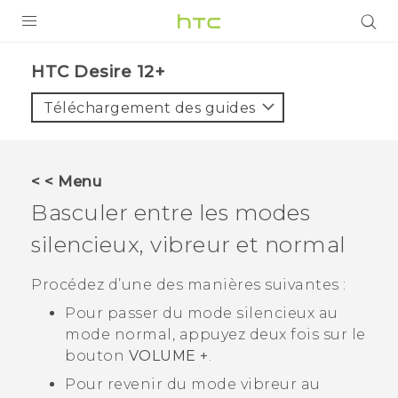
PRODUITS
HTC Desire 12+‎
VIVE
Téléchargement des guides
G REIGNS
SMARTPHONES
< < Menu
ACCESSOIRES
Basculer entre les modes
VIVERSE
silencieux, vibreur et normal
ASSISTANCE
Procédez d’une des manières suivantes :
Pour passer du mode silencieux au
Appareils HTC & Accessoires
Connexion
mode normal, appuyez deux fois sur le
bouton
VOLUME +
.
Pour revenir du mode vibreur au