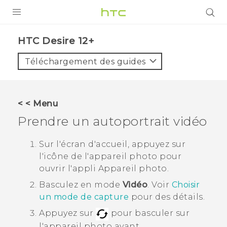
PRODUITS
HTC Desire 12+‎
VIVE
Téléchargement des guides
G REIGNS
SMARTPHONES
< < Menu
ACCESSOIRES
Prendre un autoportrait vidéo
VIVERSE
Sur l'écran d'accueil, appuyez sur
l'icône de l'appareil photo pour
ASSISTANCE
ouvrir l'appli
Appareil photo
.
Appareils HTC & Accessoires
Connexion
Basculez en mode
Vidéo
. Voir
Choisir
un mode de capture
pour des détails.
Appuyez sur
pour basculer sur
l'appareil photo avant.