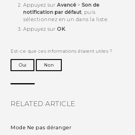
Appuyez sur
Avancé
>
Son de
notification par défaut
, puis
sélectionnez en un dans la liste.
Appuyez sur
OK
.
Est-ce que ces informations étaient utiles ?
Oui
Non
Merci ! Vos commentaires aident les autres à
voir les informations les plus utiles.
RELATED ARTICLE
Mode Ne pas déranger