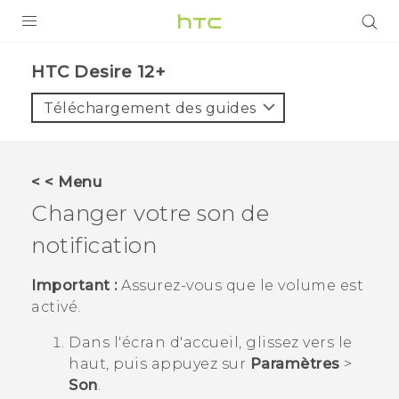
PRODUITS
HTC Desire 12+‎
VIVE
Téléchargement des guides
G REIGNS
SMARTPHONES
< < Menu
ACCESSOIRES
Changer votre son de
VIVERSE
notification
ASSISTANCE
Important :
Assurez-vous que le volume est
activé.
Appareils HTC & Accessoires
Connexion
Dans l'écran d'
accueil
, glissez vers le
haut, puis appuyez sur
Paramètres
>
Son
.