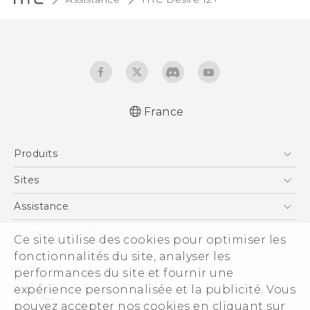
France
Française - Guide de démarrage rapide
Produits
Française - Mode d'emploi
Française - Guide de sécurité et de
Smartphones
Sites
réglementation
5G
HTC Vive
Assistance
Quick start guide
Vive
User manual
HTC Dev
Assistance
À propos de HTC
Ce site utilise des cookies pour optimiser les
Accessoires
Safety and regulatory guide
HTC Pro
eCommerce Support
fonctionnalités du site, analyser les
ESG
performances du site et fournir une
Informations sur la société
expérience personnalisée et la publicité. Vous
Sécurité du produit
pouvez accepter nos cookies en cliquant sur