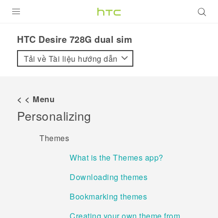
SẢN PHẨM
HTC Desire 728G dual sim‎
VIVE
Tải về Tài liệu hướng dẫn
G REIGNS
ĐIỆN THOẠI THÔNG MINH
< < Menu
Personalizing
VIVERSE
ỨNG DỤNG
Themes
HỖ TRỢ
What is the Themes app?
Downloading themes
Bookmarking themes
Creating your own theme from