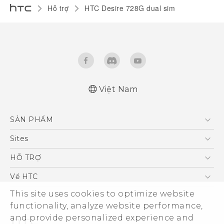
Hỗ trợ
HTC Desire 728G dual sim‎
Việt Nam
Quick start guide
SẢN PHẨM
User manual
5G
Sites
Điện Thoại Thông Minh
HTC Dev
HỖ TRỢ
VIVE
HTC Research
Trung tâm hỗ trợ
Về HTC
Hỗ trợ bảo hành HTC
This site uses cookies to optimize website
ESG
functionality, analyze website performance,
Nhà đầu tư
and provide personalized experience and